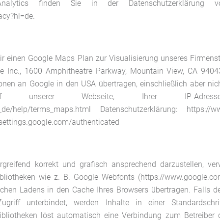
nalytics finden Sie in der Datenschutzerklärung v
vacy?hl=de.
wir einen Google Maps Plan zur Visualisierung unseres Firmens
gle Inc., 1600 Amphitheatre Parkway, Mountain View, CA 940
en an Google in den USA übertragen, einschließlich aber nic
unserer Webseite, Ihrer IP-Adresse. N
e_de/help/terms_maps.html Datenschutzerklärung: https://ww
ssettings.google.com/authenticated
greifend korrekt und grafisch ansprechend darzustellen, ve
bibliotheken wie z. B. Google Webfonts (https://www.google.
hen Ladens in den Cache Ihres Browsers übertragen. Falls d
ugriff unterbindet, werden Inhalte in einer Standardschr
tbibliotheken löst automatisch eine Verbindung zum Betreiber d