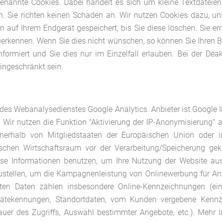
nannte Cookies. Dabei handelt es sich um kleine Textdateien,
. Sie richten keinen Schaden an. Wir nutzen Cookies dazu, un
en auf Ihrem Endgerät gespeichert, bis Sie diese löschen. Sie e
rkennen. Wenn Sie dies nicht wünschen, so können Sie Ihren Bro
formiert und Sie dies nur im Einzelfall erlauben. Bei der Dea
eingeschränkt sein.
 des Webanalysedienstes Google Analytics. Anbieter ist Google 
Wir nutzen die Funktion "Aktivierung der IP-Anonymisierung" a
nnerhalb von Mitgliedstaaten der Europäischen Union oder i
hen Wirtschaftsraum vor der Verarbeitung/Speicherung gekür
ese Informationen benutzen, um Ihre Nutzung der Website au
stellen, um die Kampagnenleistung von Onlinewerbung für A
ten Daten zählen insbesondere Online-Kennzeichnungen (eins
 Gerätekennungen, Standortdaten, vom Kunden vergebene Kenn
auer des Zugriffs, Auswahl bestimmter Angebote, etc.). Meh