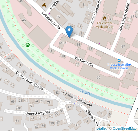
Leaflet
| ©
OpenStreetMap