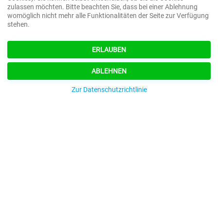
zulassen möchten. Bitte beachten Sie, dass bei einer Ablehnung
womöglich nicht mehr alle Funktionalitäten der Seite zur Verfügung
Team
stehen.
Geschichte
Karriere
ERLAUBEN
ALLGEMEIN
ABLEHNEN
Zur Datenschutzrichtlinie
Downloads
Kontakt
AGB
Impressum
Datenschutz
BÜRO
Mo - Fr
7:00 - 12:00 Uhr