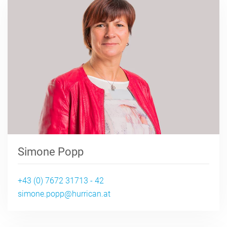
Simone Popp
+43 (0) 7672 31713 - 42
simone.popp@hurrican.at